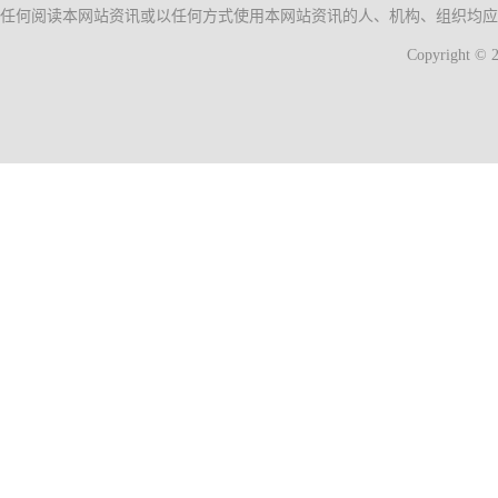
中国
任何阅读本网站资讯或以任何方式使用本网站资讯的人、机构、组织均应
中国
Copyrigh
新时
新时