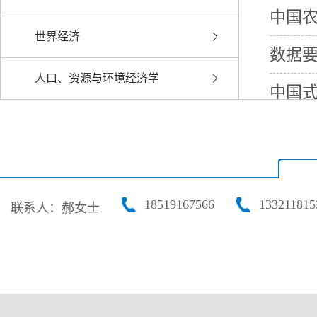
中国
世界经济
数据
人口、资源与环境经济学
据
中国
学研
中国
要素
中国特
18519167566
133211815
联系人：郝女士
框架
城市地
学的
农民